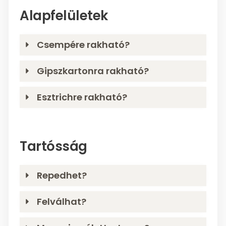
Alapfelületek
Csempére rakható?
Gipszkartonra rakható?
Esztrichre rakható?
Tartósság
Repedhet?
Felválhat?