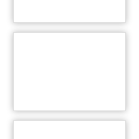
Tartós modern hatású felületek,
melyek kopásállóak is.
Glettbeton kandalló
Modern és esztétikus megjelenést
dekorbetonnal.