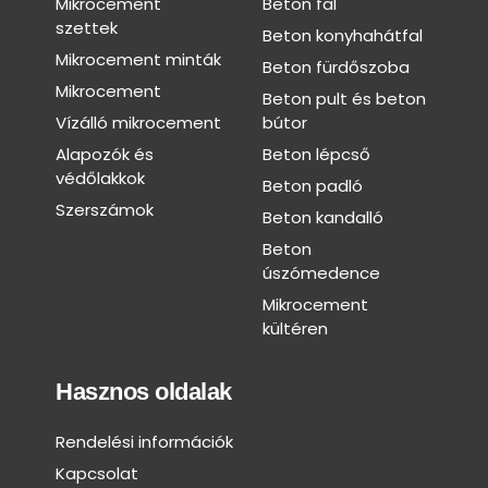
Mikrocement
Beton fal
szettek
Beton konyhahátfal
Mikrocement minták
Beton fürdőszoba
Mikrocement
Beton pult és beton
Vízálló mikrocement
bútor
Alapozók és
Beton lépcső
védőlakkok
Beton padló
Szerszámok
Beton kandalló
Beton
úszómedence
Mikrocement
kültéren
Hasznos oldalak
Rendelési információk
Kapcsolat