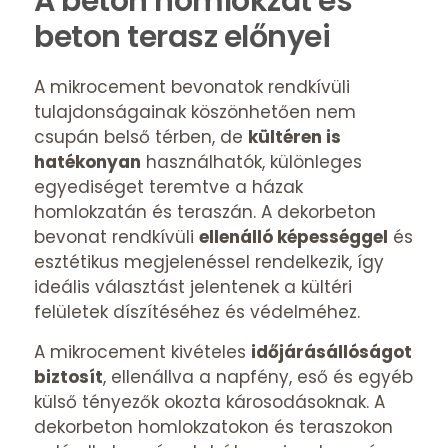
A beton homlokzat és
beton terasz előnyei
A
mikrocement
bevonatok rendkívüli
tulajdonságainak köszönhetően nem
csupán belső térben, de
kültéren is
hatékonyan
használhatók, különleges
egyediséget teremtve a házak
homlokzatán és teraszán. A dekorbeton
bevonat rendkívüli
ellenálló képességgel
és
esztétikus megjelenéssel rendelkezik, így
ideális választást jelentenek a kültéri
felületek díszítéséhez és védelméhez.
A mikrocement kivételes
időjárásállóságot
biztosít
, ellenállva a napfény, eső és egyéb
külső tényezők okozta károsodásoknak. A
dekorbeton homlokzatokon és teraszokon