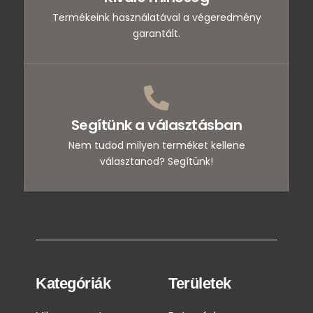
Termékeink használatával a végeredmény
garantált.
Segítünk a választásban
Nem tudod milyen terméket kellene
választanod? Segítünk!
Kategóriák
Területek