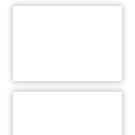
Glettbeton fal
Bármilyen stílushoz könnyedén
illeszkedik.