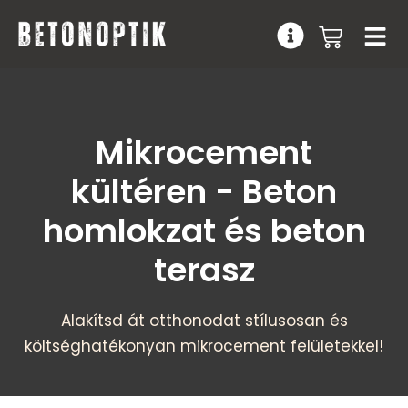
ALKALMAZÁ
Mikrocement
kültéren - Beton
homlokzat és beton
terasz
Alakítsd át otthonodat stílusosan és
költséghatékonyan mikrocement felületekkel!