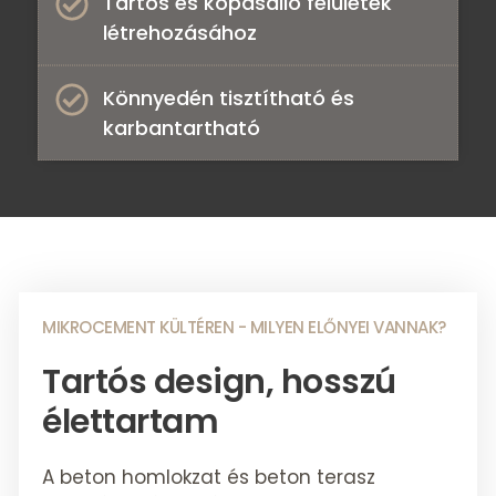
Tartós és kopásálló felületek
létrehozásához​
Könnyedén tisztítható és
karbantartható ​
MIKROCEMENT KÜLTÉREN - MILYEN ELŐNYEI VANNAK?
Tartós design, hosszú
élettartam
A beton homlokzat és beton terasz