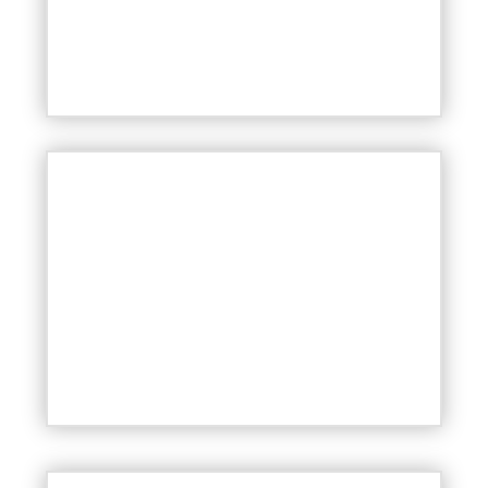
Glettbeton konyhahátfal
Higiénikus és esztétikus megoldás
a konyhában.
Glettbeton pult, bútor
Az egységes, fugamentes felület
számos előnyt nyújt.